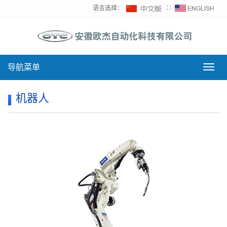
语言选择：
∷
导航菜单
导
航
菜
机器人
单