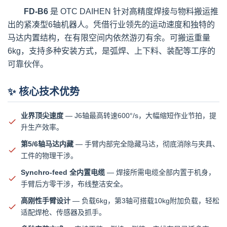
FD-B6
是 OTC DAIHEN 针对高精度焊接与物料搬运推
出的紧凑型6轴机器人。凭借行业领先的运动速度和独特的
马达内置结构，在有限空间内依然游刃有余。可搬运重量
6kg，支持多种安装方式，是弧焊、上下料、装配等工序的
可靠伙伴。
✨ 核心技术优势
业界顶尖速度
— J6轴最高转速600°/s，大幅缩短作业节拍，提
升生产效率。
第5/6轴马达内藏
— 手臂内部完全隐藏马达，彻底消除与夹具、
工件的物理干涉。
Synchro-feed 全内置电缆
— 焊接所需电缆全部内置于机身，
手臂后方零干涉，布线整洁安全。
高刚性手臂设计
— 负载6kg，第3轴可搭载10kg附加负载，轻松
适配焊枪、传感器及抓手。